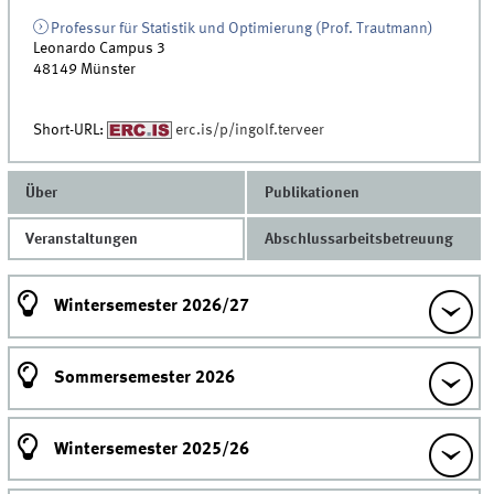
Professur für Statistik und Optimierung (Prof. Trautmann)
Leonardo Campus 3
48149
Münster
Short-URL:
erc.is/p/ingolf.terveer
Über
Publikationen
Veranstaltungen
Abschlussarbeitsbetreuung
Wintersemester 2026/27
Sommersemester 2026
Wintersemester 2025/26