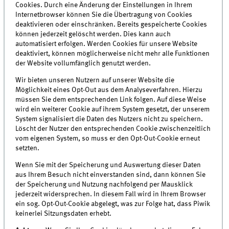
Cookies. Durch eine Änderung der Einstellungen in Ihrem
Internetbrowser können Sie die Übertragung von Cookies
deaktivieren oder einschränken. Bereits gespeicherte Cookies
können jederzeit gelöscht werden. Dies kann auch
automatisiert erfolgen. Werden Cookies für unsere Website
deaktiviert, können möglicherweise nicht mehr alle Funktionen
der Website vollumfänglich genutzt werden.
Wir bieten unseren Nutzern auf unserer Website die
Möglichkeit eines Opt-Out aus dem Analyseverfahren. Hierzu
müssen Sie dem entsprechenden Link folgen. Auf diese Weise
wird ein weiterer Cookie auf ihrem System gesetzt, der unserem
System signalisiert die Daten des Nutzers nicht zu speichern.
Löscht der Nutzer den entsprechenden Cookie zwischenzeitlich
vom eigenen System, so muss er den Opt-Out-Cookie erneut
setzten.
Wenn Sie mit der Spei­che­rung und Aus­wer­tung die­ser Daten
aus Ihrem Besuch nicht ein­ver­stan­den sind, dann kön­nen Sie
der Spei­che­rung und Nut­zung nachfolgend per Maus­klick
jederzeit wider­spre­chen. In diesem Fall wird in Ihrem Browser
ein sog. Opt-Out-Cookie abgelegt, was zur Folge hat, dass Piwik
kei­ner­lei Sit­zungs­da­ten erhebt.