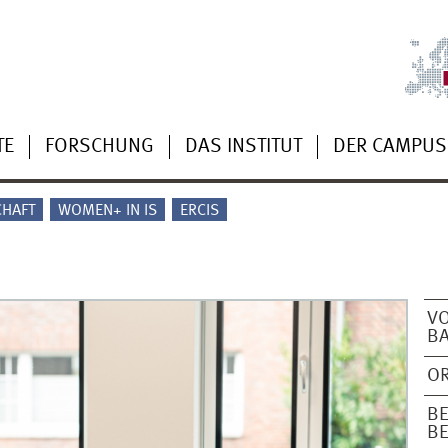
TE
FORSCHUNG
DAS INSTITUT
DER CAMPUS
CHAFT
WOMEN+ IN IS
ERCIS
V
B
OR
B
B