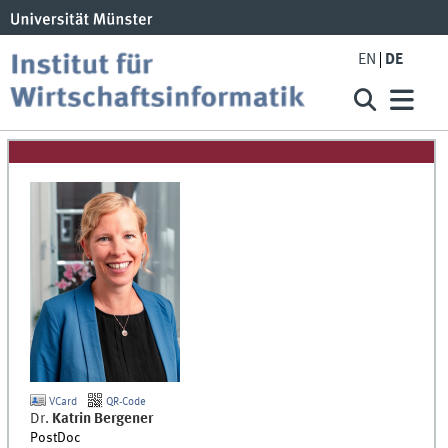
EN
DE
VCard
QR-Code
Dr.
Katrin
Bergener
PostDoc