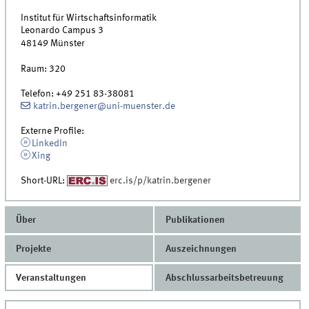
Institut für Wirtschaftsinformatik
Leonardo Campus 3
48149
Münster
Raum:
320
Telefon:
+49 251 83-38081
katrin.bergener@uni-muenster.de
Externe Profile:
LinkedIn
Xing
Short-URL:
erc.is/p/katrin.bergener
Über
Publikationen
Projekte
Auszeichnungen
Veranstaltungen
Abschlussarbeitsbetreuung