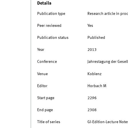
Details
Publication type
Research article in pro
Peer reviewed
Yes
Publication status
Published
Year
2013
Conference
Jahrestagung der Gesell
Venue
Koblenz
Editor
Horbach M
Start page
2296
End page
2308
Title of series
GI-Edition-Lecture Notes