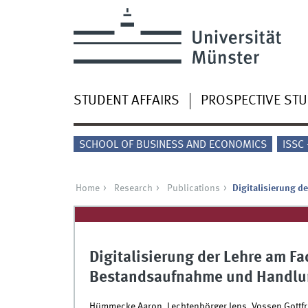
STUDENT AFFAIRS
PROSPECTIVE ST
SCHOOL OF BUSINESS AND ECONOMICS
ISSC
Home
Research
Publications
Digitalisierung 
Digitalisierung der Lehre am F
Bestandsaufnahme und Handl
Hümmecke Aaron, Lechtenbörger Jens, Vossen Gottfr