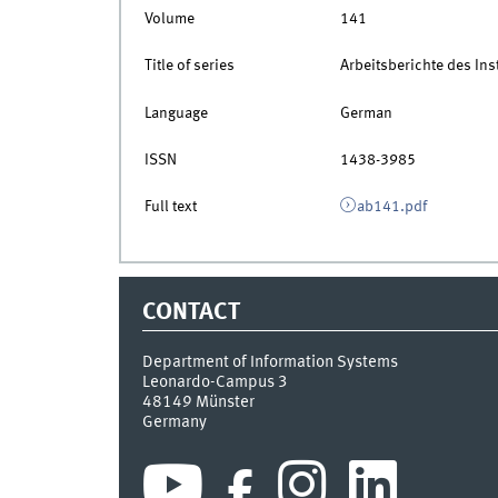
Volume
141
Title of series
Arbeitsberichte des Inst
Language
German
ISSN
1438-3985
Full text
ab141.pdf
CONTACT
Department of Information Systems
Leonardo-Campus 3
48149
Münster
Germany