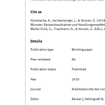
Cite as
Hümmecke, A., Lechtenbörger, J., & Vossen, G. (2018
Münster: Bestandsaufnahme und Handlungsempfehlungen
Müller-Funk, U., Trautmann, H., & Vossen, G. (Eds.), A
Details
Publication type
Working paper
Peer reviewed
No
Publication status
Published
Year
2018
Journal
Arbeitsberichte des Inst
Editor
Becker J, Hellingrath B