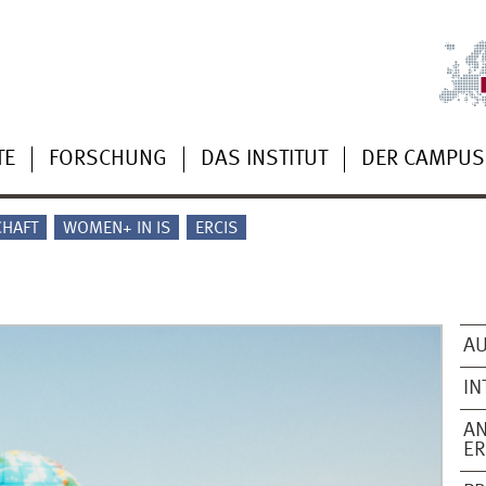
TE
FORSCHUNG
DAS INSTITUT
DER CAMPUS
CHAFT
WOMEN+ IN IS
ERCIS
A
IN
A
ER