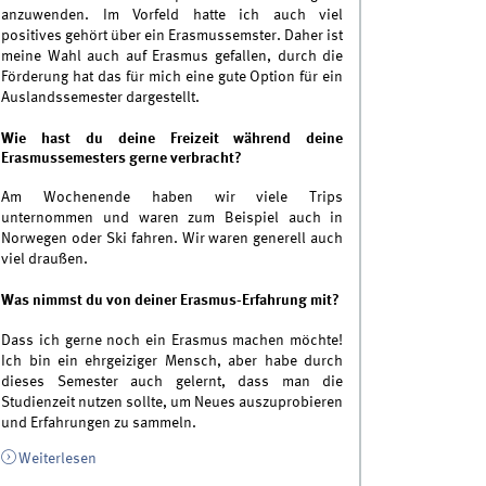
anzuwenden. Im Vorfeld hatte ich auch viel
positives gehört über ein Erasmussemster. Daher ist
meine Wahl auch auf Erasmus gefallen, durch die
Förderung hat das für mich eine gute Option für ein
Auslandssemester dargestellt.
Wie hast du deine Freizeit während deine
Erasmussemesters gerne verbracht?
Am Wochenende haben wir viele Trips
unternommen und waren zum Beispiel auch in
Norwegen oder Ski fahren. Wir waren generell auch
viel draußen.
Was nimmst du von deiner Erasmus-Erfahrung mit?
Dass ich gerne noch ein Erasmus machen möchte!
Ich bin ein ehrgeiziger Mensch, aber habe durch
dieses Semester auch gelernt, dass man die
Studienzeit nutzen sollte, um Neues auszuprobieren
und Erfahrungen zu sammeln.
Weiterlesen