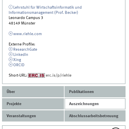
Lehrstuhl für Wirtschaftsinformatik und
Informationsmanagement (Prof. Becker)
Leonardo Campus 3
48149
Münster
www.riehle.com
Externe Profile:
ResearchGate
LinkedIn
Xing
ORCID
Short-URL:
erc.is/p/riehle
Über
Publikationen
Projekte
Auszeichnungen
Veranstaltungen
Abschlussarbeitsbetreuung