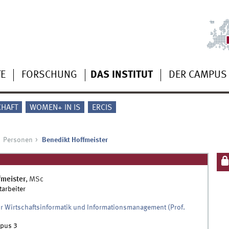
TE
FORSCHUNG
DAS INSTITUT
DER CAMPUS
CHAFT
WOMEN+ IN IS
ERCIS
Personen
Benedikt Hoffmeister
fmeister
,
MSc
tarbeiter
ür Wirtschaftsinformatik und Informationsmanagement (Prof.
pus 3