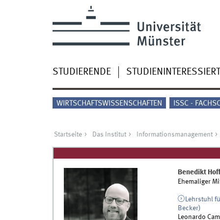
STUDIERENDE
STUDIENINTERESSIER
WIRTSCHAFTSWISSENSCHAFTEN
ISSC - FACHS
Startseite
Das Institut
Informationsmanagement
Benedikt
Hof
Ehemaliger Mi
Lehrstuhl f
Becker)
Leonardo Cam