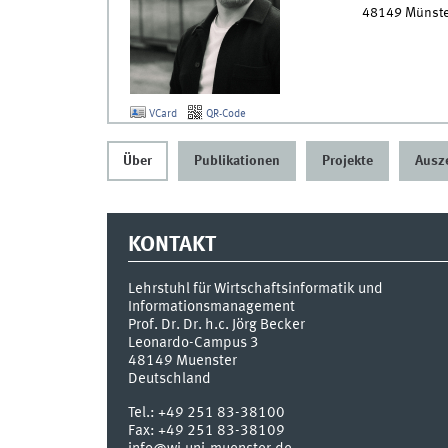
48149
Münste
VCard
QR-Code
Über
Publikationen
Projekte
Ausz
KONTAKT
Lehrstuhl für Wirtschaftsinformatik und
Informationsmanagement
Prof. Dr. Dr. h.c. Jörg Becker
Leonardo-Campus 3
48149
Muenster
Deutschland
Tel.:
+49 251 83-38100
Fax:
+49 251 83-38109