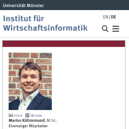
EN
DE
VCard
QR-Code
Marius
Kühnemund
,
M.Sc.
Ehemaliger Mitarbeiter