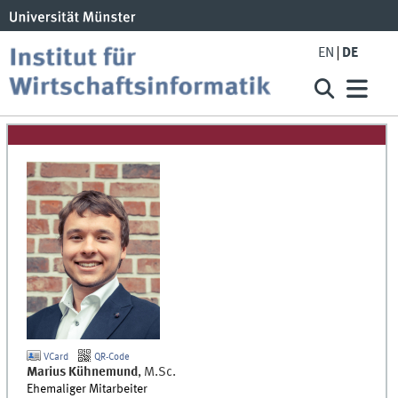
EN
DE
VCard
QR-Code
Marius
Kühnemund
,
M.Sc.
Ehemaliger Mitarbeiter