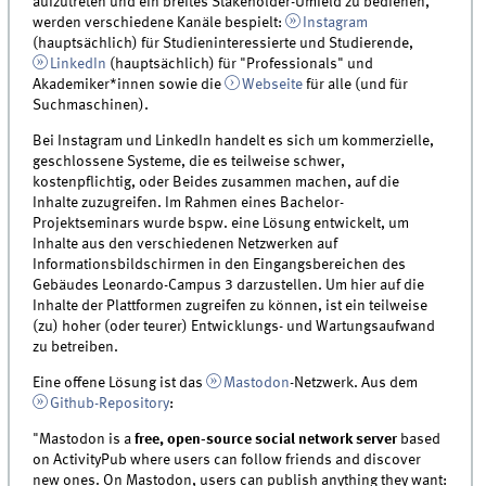
aufzutreten und ein breites Stakeholder-Umfeld zu bedienen,
werden verschiedene Kanäle bespielt:
Instagram
(hauptsächlich) für Studieninteressierte und Studierende,
LinkedIn
(hauptsächlich) für "Professionals" und
Akademiker*innen sowie die
Webseite
für alle (und für
Suchmaschinen).
Bei Instagram und LinkedIn handelt es sich um kommerzielle,
geschlossene Systeme, die es teilweise schwer,
kostenpflichtig, oder Beides zusammen machen, auf die
Inhalte zuzugreifen. Im Rahmen eines Bachelor-
Projektseminars wurde bspw. eine Lösung entwickelt, um
Inhalte aus den verschiedenen Netzwerken auf
Informationsbildschirmen in den Eingangsbereichen des
Gebäudes Leonardo-Campus 3 darzustellen. Um hier auf die
Inhalte der Plattformen zugreifen zu können, ist ein teilweise
(zu) hoher (oder teurer) Entwicklungs- und Wartungsaufwand
zu betreiben.
Eine offene Lösung ist das
Mastodon
-Netzwerk. Aus dem
Github-Repository
:
"Mastodon is a
free, open-source social network server
based
on ActivityPub where users can follow friends and discover
new ones. On Mastodon, users can publish anything they want: