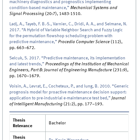
machinery diagnostics and prognostics implementing
condition-based maintenance,”
Mechanical Systems and
Signal Processing
(20:7), 1483-1510.
Ladj, A., Tayeb, F. B.-S., Varnier, C., Dridi, A. A., and Selmane, N.
2017. “A Hybrid of Variable Neighbor Search and Fuzzy Logic
for the permutation flowshop scheduling problem with
predictive maintenance,”
Procedia Computer Science
(112),
pp. 663–672.
Selcuk, S. 2017. “Predictive maintenance, its implementation
and latest trends,”
Proceedings of the Institution of Mechanical
Engineers, Part B: Journal of Engineering Manufacture
(231:9),
pp. 1670–1679.
Voisin, A., Levrat, E., Cocheteux, P., and Iung, B. 2010. “Generic
prognosis model for proactive maintenance decision support:
application to pre-industrial e-maintenance test bed,”
Journal
of Intelligent Manufacturing
(21:2), pp. 177–193.
Thesis
Bachelor
Relevance
Thesis