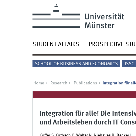
STUDENT AFFAIRS
PROSPECTIVE ST
SCHOOL OF BUSINESS AND ECONOMICS
ISSC
Home
Research
Publications
Integration für a
Integration für alle! Die Intens
und Arbeitsleben durch IT Con
Köffer S, Ortbach K, Walter N, Niehaves B, Becker J