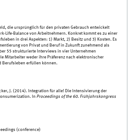
ld, die ursprünglich für den privaten Gebrauch entwickelt
rk-Life-Balance von Arbeitnehmern. Konkret kommt es zu einer
sleben in drei Aspekten: 1) Markt, 2) Besitz und 3) Kosten. Es
egmentierung von Privat und Beruf in Zukunft zunehmend als
er 55 strukturierte Interviews in vier Unternehmen
ele Mitarbeiter weder ihre Präferenz nach elektronischer
d Berufsleben erfüllen können.
cker, J. (2014). Integration für alle! Die Intensivierung der
Consumerization. In
Proceedings of the 60. Frühjahrskongress
ceedings (conference)