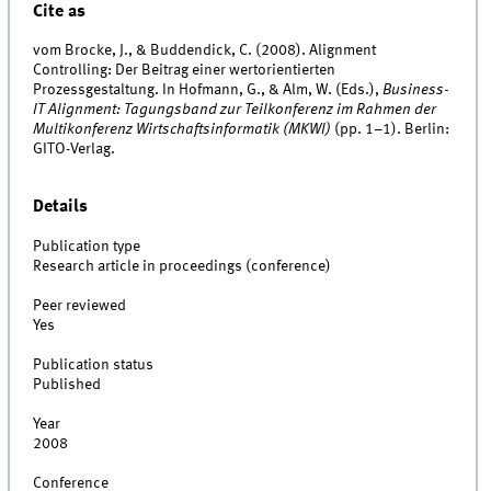
Cite as
vom Brocke, J., & Buddendick, C. (2008). Alignment
Controlling: Der Beitrag einer wertorientierten
Prozessgestaltung. In Hofmann, G., & Alm, W. (Eds.),
Business-
IT Alignment: Tagungsband zur Teilkonferenz im Rahmen der
Multikonferenz Wirtschaftsinformatik (MKWI)
(pp. 1–1). Berlin:
GITO-Verlag.
Details
Publication type
Research article in proceedings (conference)
Peer reviewed
Yes
Publication status
Published
Year
2008
Conference