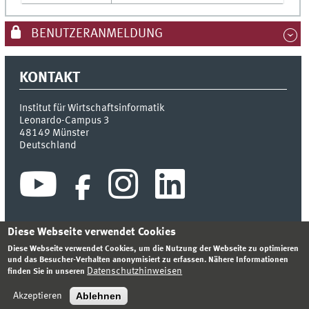
BENUTZERANMELDUNG
KONTAKT
Institut für Wirtschaftsinformatik
Leonardo-Campus 3
48149
Münster
Deutschland
Diese Webseite verwendet Cookies
Diese Webseite verwendet Cookies, um die Nutzung der Webseite zu optimieren
INDEX
SITEMAP
KONTAKT
ANMELDEN
IMPRESSUM
und das Besucher-Verhalten anonymisiert zu erfassen. Nähere Informationen
DATENSCHUTZHINWEIS
Datenschutzhinweisen
finden Sie in unseren
© 2026 INSTITUT FÜR WIRTSCHAFTSINFORMATIK
Ablehnen
Akzeptieren