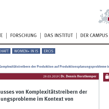
TE
FORSCHUNG
DAS INSTITUT
DER CAMPUS
CHAFT
WOMEN+ IN IS
ERCIS
Komplexitätstreibern der Produktion auf Produktionsplanungsprobleme im
Dr. Dennis Horstkemper
29.03.2019
|
lusses von Komplexitätstreibern der
nungsprobleme im Kontext von