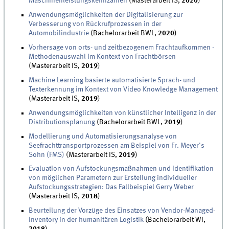
Maschinenleistungskennzahlen
(Masterarbeit IS,
2020
)
Anwendungsmöglichkeiten der Digitalisierung zur
Verbesserung von Rückrufprozessen in der
Automobilindustrie
(Bachelorarbeit BWL,
2020
)
Vorhersage von orts- und zeitbezogenem Frachtaufkommen -
Methodenauswahl im Kontext von Frachtbörsen
(Masterarbeit IS,
2019
)
Machine Learning basierte automatisierte Sprach- und
Texterkennung im Kontext von Video Knowledge Management
(Masterarbeit IS,
2019
)
Anwendungsmöglichkeiten von künstlicher Intelligenz in der
Distributionsplanung
(Bachelorarbeit BWL,
2019
)
Modellierung und Automatisierungsanalyse von
Seefrachttransportprozessen am Beispiel von Fr. Meyer's
Sohn (FMS)
(Masterarbeit IS,
2019
)
Evaluation von Aufstockungsmaßnahmen und Identifikation
von möglichen Parametern zur Erstellung individueller
Aufstockungsstrategien: Das Fallbeispiel Gerry Weber
(Masterarbeit IS,
2018
)
Beurteilung der Vorzüge des Einsatzes von Vendor-Managed-
Inventory in der humanitären Logistik
(Bachelorarbeit WI,