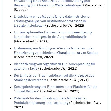
Entwicklung eines Ansatzes zur Identifizierung und
Bewertung von Chaos- und Wellensituationen
(Masterarbeit
IS,
2023
)
Entwicklung eines Modells für die datengetriebene
Leistungsanalyse von Distributionsprozessen in
Ersatzteillieferketten
(Bachelorarbeit WI,
2022
)
Ein konzeptionelles Framework zur Implementierung
künstlicher Intelligenz in der Automobilindustrie
(Masterarbeit IS,
2022
)
Evaluierung von Mobility-as-a-Service Modellen unter
Einbeziehung verschiedener Charakteristika von Städten
(Bachelorarbeit WI,
2022
)
Identifizierung von Algorithmen zur Tourenplanung für
autonome Taxis
(Bachelorarbeit WI,
2021
)
Der Einfluss von Frachtenbörsen auf die Prozesse des
Straßengüterverkehrs
(Bachelorarbeit BWL,
2021
)
Konzeptionierung der Funktionen einer Plattform für die
"Crowd Delivery"
(Bachelorarbeit WI,
2021
)
Potenziale für den Einsatz von Data Mining in der
Produktionsplanung und -steuerung
(Bachelorarbeit BWL,
2021
)