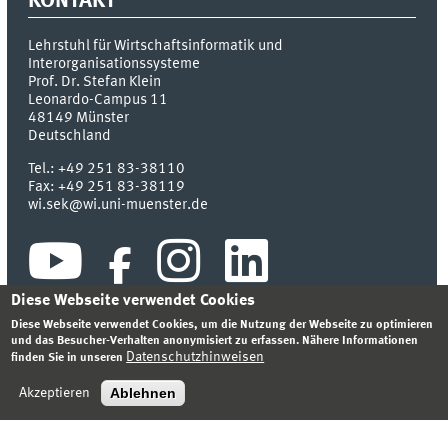
KONTAKT
Lehrstuhl für Wirtschaftsinformatik und
Interorganisationssysteme
Prof. Dr. Stefan Klein
Leonardo-Campus 11
48149
Münster
Deutschland
Tel.:
+49 251 83-38110
Fax:
+49 251 83-38119
wi.sek@wi.uni-muenster.de
Diese Webseite verwendet Cookies
Diese Webseite verwendet Cookies, um die Nutzung der Webseite zu optimieren
und das Besucher-Verhalten anonymisiert zu erfassen. Nähere Informationen
Datenschutzhinweisen
finden Sie in unseren
INDEX
SITEMAP
KONTAKT
ANMELDEN
IMPRESSUM
DATENSCHUTZHINWEIS
Ablehnen
Akzeptieren
© 2026 INSTITUT FÜR WIRTSCHAFTSINFORMATIK