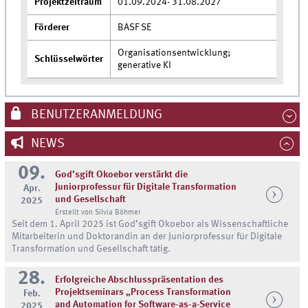
Projektzeitraum
01.09.2024- 31.08.2027
Förderer
BASF SE
Organisationsentwicklung;
Schlüsselwörter
generative KI
BENUTZERANMELDUNG
NEWS
09.
God’sgift Okoebor verstärkt die
Juniorprofessur für Digitale Transformation
Apr.
und Gesellschaft
2025
Erstellt von Silvia Böhmer
Seit dem 1. April 2025 ist God’sgift Okoebor als Wissenschaftliche
Mitarbeiterin und Doktorandin an der Juniorprofessur für Digitale
Transformation und Gesellschaft tätig.
28.
Erfolgreiche Abschlusspräsentation des
Projektseminars „Process Transformation
Feb.
and Automation for Software-as-a-Service
2025