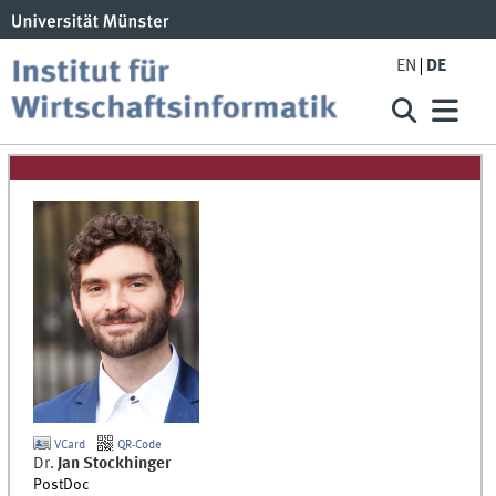
EN
DE
VCard
QR-Code
Dr.
Jan
Stockhinger
PostDoc