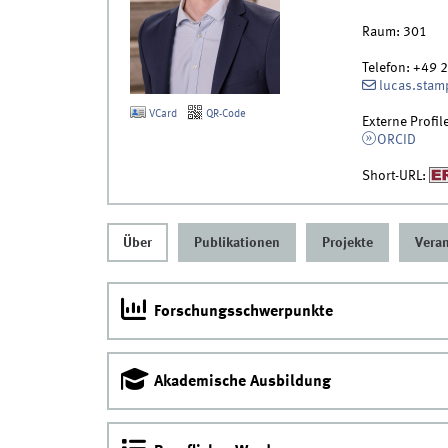
Raum:
301
Telefon:
+49 
lucas.sta
VCard
QR-Code
Externe Profil
ORCID
Short-URL:
Über
Publikationen
Projekte
Vera
Forschungsschwerpunkte
Akademische Ausbildung