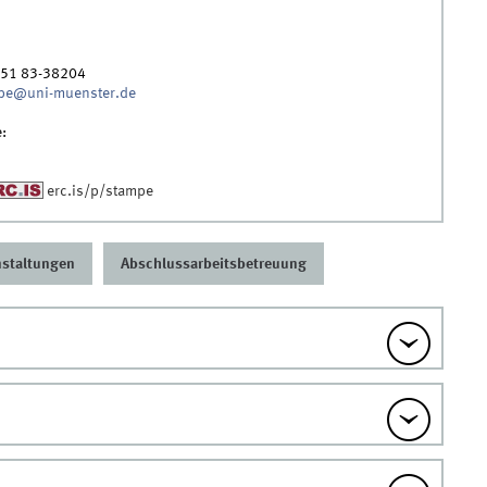
251 83-38204
mpe@uni-muenster.de
e:
erc.is/p/stampe
nstaltungen
Abschlussarbeitsbetreuung