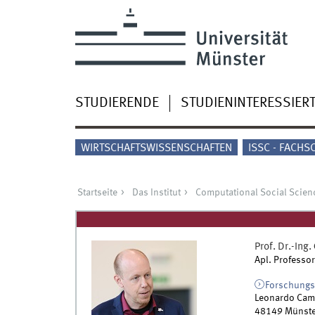
STUDIERENDE
STUDIENINTERESSIER
WIRTSCHAFTSWISSENSCHAFTEN
ISSC - FACHS
Startseite
Das Institut
Computational Social Scien
Prof. Dr.-Ing.
Apl. Professor
Forschungs
Leonardo Cam
48149
Münste