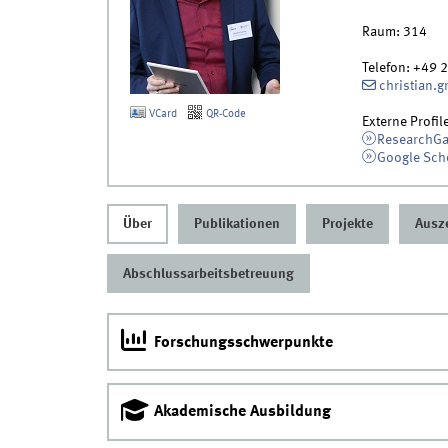
Raum:
314
Telefon:
+49 
christian.
VCard
QR-Code
Externe Profil
ResearchGa
Google Sch
Über
Publikationen
Projekte
Ausz
Abschlussarbeitsbetreuung
Forschungsschwerpunkte
Akademische Ausbildung