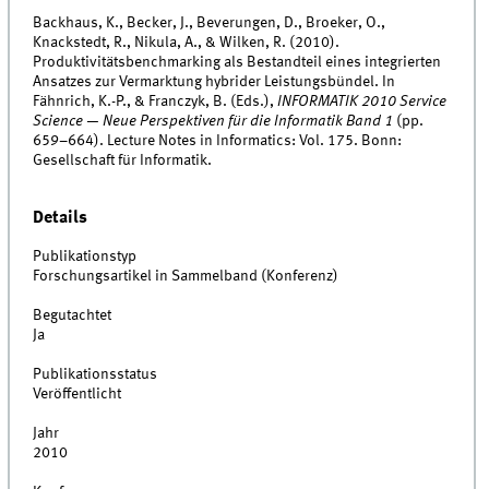
Backhaus, K., Becker, J., Beverungen, D., Broeker, O.,
Knackstedt, R., Nikula, A., & Wilken, R. (2010).
Produktivitätsbenchmarking als Bestandteil eines integrierten
Ansatzes zur Vermarktung hybrider Leistungsbündel. In
Fähnrich, K.-P., & Franczyk, B. (Eds.),
INFORMATIK 2010 Service
Science — Neue Perspektiven für die Informatik Band 1
(pp.
659–664). Lecture Notes in Informatics: Vol. 175. Bonn:
Gesellschaft für Informatik.
Details
Publikationstyp
Forschungsartikel in Sammelband (Konferenz)
Begutachtet
Ja
Publikationsstatus
Veröffentlicht
Jahr
2010