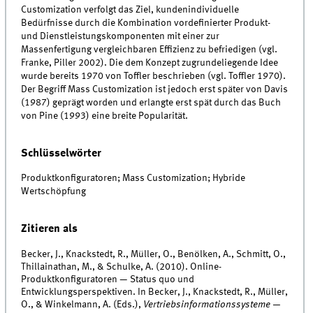
Customization verfolgt das Ziel, kundenindividuelle
Bedürfnisse durch die Kombination vordefinierter Produkt-
und Dienstleistungskomponenten mit einer zur
Massenfertigung vergleichbaren Effizienz zu befriedigen (vgl.
Franke, Piller 2002). Die dem Konzept zugrundeliegende Idee
wurde bereits 1970 von Toffler beschrieben (vgl. Toffler 1970).
Der Begriff Mass Customization ist jedoch erst später von Davis
(1987) geprägt worden und erlangte erst spät durch das Buch
von Pine (1993) eine breite Popularität.
Schlüsselwörter
Produktkonfiguratoren; Mass Customization; Hybride
Wertschöpfung
Zitieren als
Becker, J., Knackstedt, R., Müller, O., Benölken, A., Schmitt, O.,
Thillainathan, M., & Schulke, A. (2010). Online-
Produktkonfiguratoren — Status quo und
Entwicklungsperspektiven. In Becker, J., Knackstedt, R., Müller,
O., & Winkelmann, A. (Eds.),
Vertriebsinformationssysteme —