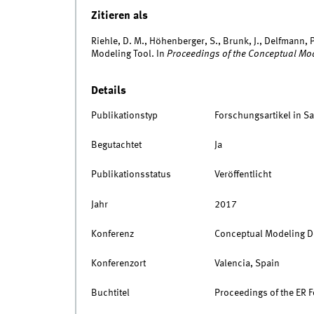
Zitieren als
Riehle, D. M., Höhenberger, S., Brunk, J., Delfmann, 
Modeling Tool. In
Proceedings of the Conceptual M
Details
Publikationstyp
Forschungsartikel in 
Begutachtet
Ja
Publikationsstatus
Veröffentlicht
Jahr
2017
Konferenz
Conceptual Modeling 
Konferenzort
Valencia, Spain
Buchtitel
Proceedings of the ER