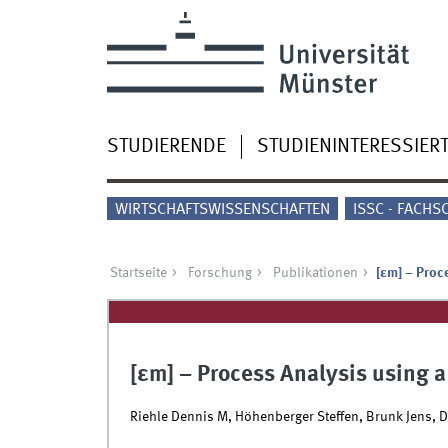
STUDIERENDE
STUDIENINTERESSIER
WIRTSCHAFTSWISSENSCHAFTEN
ISSC - FACHS
Startseite
Forschung
Publikationen
[εm] – Proc
[εm] – Process Analysis using 
Riehle Dennis M, Höhenberger Steffen, Brunk Jens, D