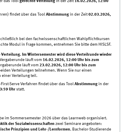
er das Tool
gerechte Verteilung
in der Zeit
16.02.2026, 12:00
hren) findet über das Tool
Abstimmung
in der Zeit
02.03.2026,
hließlich bei den fachwissenschaftlichen Wahlpflichtkursen
schte Modul in Frage kommen, entnehmen Sie bitte dem HISLSF.
 Verteilung. Im Wintersemester wird diese Verteilrunde wieder
e Vergaberunde läuft vom
16.02.2026, 12:00 Uhr bis zum
Vergaberunde läuft vom
23.02.2026, 12:00 Uhr bis zum
beiden Verteilungen teilnehmen. Wenn Sie nur einen
iner Verteilung teil.
irst-Serve Verfahren findet über das Tool
Abstimmung
in der
3:59 Uhr
statt.
gabe im Sommersemester 2026 über das Learnweb organisiert.
ktik der Sozialwissenschaften
zwei Seminare angeboten:
ische Prinzipien und Lehr-/Lernformen.
Bachelor-Studierende