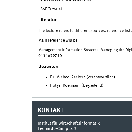
- SAP-Tutorial
Literatur
The lecture refers to different sources, reference list
Main reference will be:
Management Information Systems: Managing the Digi
0134639710
Dozenten
Dr. Michael Räckers (verantwortlich)
Holger Koelmann (begleitend)
KONTAKT
Institut für Wirtschaftsinformatik
Leonardo-Campus 3