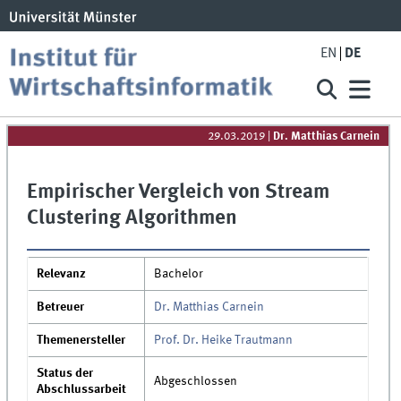
EN
DE
29.03.2019
|
Dr. Matthias Carnein
Empirischer Vergleich von Stream
Clustering Algorithmen
Relevanz
Bachelor
Betreuer
Dr. Matthias Carnein
Themenersteller
Prof. Dr. Heike Trautmann
Status der
Abgeschlossen
Abschlussarbeit