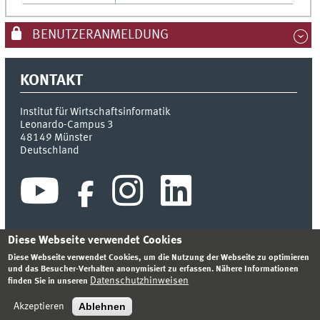
BENUTZERANMELDUNG
KONTAKT
Institut für Wirtschaftsinformatik
Leonardo-Campus 3
48149
Münster
Deutschland
Diese Webseite verwendet Cookies
Diese Webseite verwendet Cookies, um die Nutzung der Webseite zu optimieren
INDEX
SITEMAP
KONTAKT
ANMELDEN
IMPRESSUM
und das Besucher-Verhalten anonymisiert zu erfassen. Nähere Informationen
DATENSCHUTZHINWEIS
Datenschutzhinweisen
finden Sie in unseren
© 2026 INSTITUT FÜR WIRTSCHAFTSINFORMATIK
Ablehnen
Akzeptieren