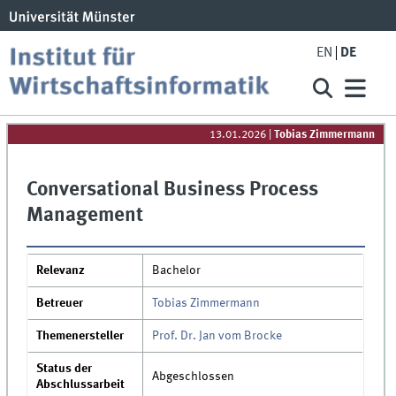
EN
DE
13.01.2026
|
Tobias Zimmermann
Conversational Business Process
Management
Relevanz
Bachelor
Betreuer
Tobias Zimmermann
Themenersteller
Prof. Dr. Jan vom Brocke
Status der
Abgeschlossen
Abschlussarbeit