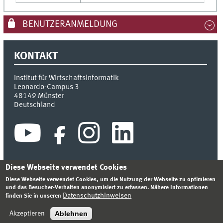
BENUTZERANMELDUNG
KONTAKT
Institut für Wirtschaftsinformatik
Leonardo-Campus 3
48149
Münster
Deutschland
Diese Webseite verwendet Cookies
Diese Webseite verwendet Cookies, um die Nutzung der Webseite zu optimieren
INDEX
SITEMAP
KONTAKT
ANMELDEN
IMPRESSUM
und das Besucher-Verhalten anonymisiert zu erfassen. Nähere Informationen
DATENSCHUTZHINWEIS
Datenschutzhinweisen
finden Sie in unseren
© 2026 INSTITUT FÜR WIRTSCHAFTSINFORMATIK
Ablehnen
Akzeptieren