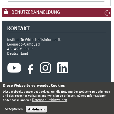
BENUTZERANMELDUNG
KONTAKT
Institut für Wirtschaftsinformatik
Leonardo-Campus 3
48149
Münster
Deutschland
Diese Webseite verwendet Cookies
Diese Webseite verwendet Cookies, um die Nutzung der Webseite zu optimieren
INDEX
SITEMAP
KONTAKT
ANMELDEN
IMPRESSUM
und das Besucher-Verhalten anonymisiert zu erfassen. Nähere Informationen
DATENSCHUTZHINWEIS
Datenschutzhinweisen
finden Sie in unseren
© 2026 INSTITUT FÜR WIRTSCHAFTSINFORMATIK
Ablehnen
Akzeptieren