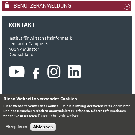
BENUTZERANMELDUNG
KONTAKT
Institut für Wirtschaftsinformatik
Leonardo-Campus 3
48149
Münster
Deutschland
Diese Webseite verwendet Cookies
INDEX
SITEMAP
KONTAKT
ANMELDEN
IMPRESSUM
Diese Webseite verwendet Cookies, um die Nutzung der Webseite zu optimieren
DATENSCHUTZHINWEIS
und das Besucher-Verhalten anonymisiert zu erfassen. Nähere Informationen
Datenschutzhinweisen
finden Sie in unseren
© 2026 INSTITUT FÜR WIRTSCHAFTSINFORMATIK
Ablehnen
Akzeptieren