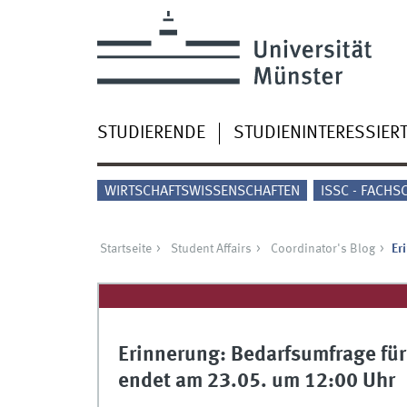
STUDIERENDE
STUDIENINTERESSIER
WIRTSCHAFTSWISSENSCHAFTEN
ISSC - FACHS
Startseite
Student Affairs
Coordinator's Blog
Er
Erinnerung: Bedarfsumfrage fü
endet am 23.05. um 12:00 Uhr