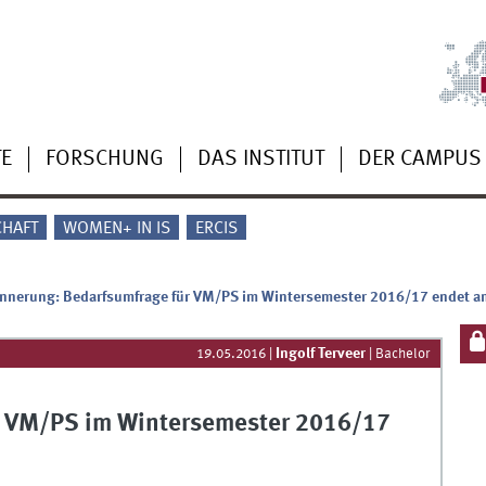
TE
FORSCHUNG
DAS INSTITUT
DER CAMPUS
CHAFT
WOMEN+ IN IS
ERCIS
innerung: Bedarfsumfrage für VM/PS im Wintersemester 2016/17 endet a
Ingolf Terveer
19.05.2016
|
|
Bachelor
r VM/PS im Wintersemester 2016/17