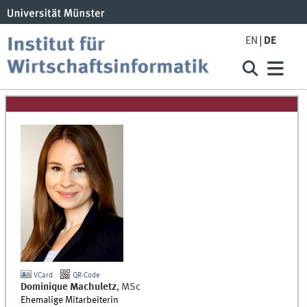
EN
DE
VCard
QR-Code
Dominique
Machuletz
,
MSc
Ehemalige Mitarbeiterin