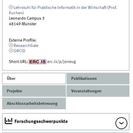
Lehrstuhl für Praktische Informatik in der Wirtschaft (Prof.
Kuchen)
Leonardo Campus 3
48149
Münster
Externe Profile:
ResearchGate
ORCID
Short-URL:
erc.is/p/joneug
Über
Publikationen
Projekte
Veranstaltungen
Abschlussarbeitsbetreuung
Forschungsschwerpunkte