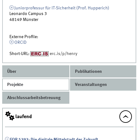
Juniorprofessur für IT-Sicherheit (Prof. Hupperich)
Leonardo Campus 3
48149
Münster
Externe Profile:
ORCID
Short-URL:
erc.is/p/henry
Über
Publikationen
Projekte
Veranstaltungen
Abschlussarbeitsbetreuung
laufend
FOR 5393: Die digitale Mittelstadt der Zukunft