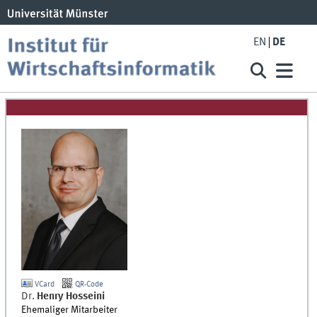
EN
DE
VCard
QR-Code
Dr.
Henry
Hosseini
Ehemaliger Mitarbeiter