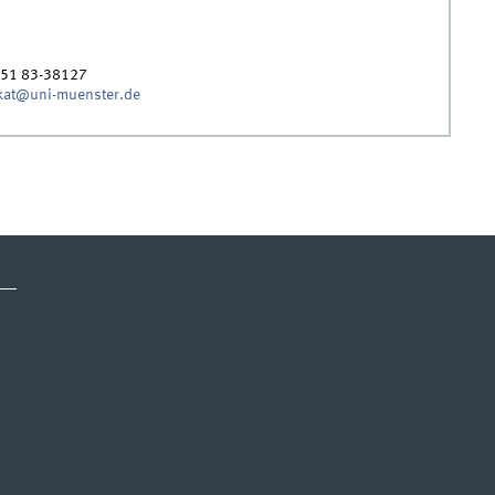
251 83-38127
kat@uni-muenster.de