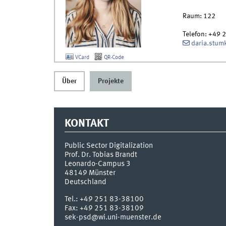
Raum:
122
Telefon:
+49 
daria.stum
VCard
QR-Code
Über
Projekte
KONTAKT
Public Sector Digitalization
Prof. Dr. Tobias Brandt
Leonardo-Campus 3
48149
Münster
Deutschland
Tel.:
+49 251 83-38100
Fax:
+49 251 83-38109
sek-psd@wi.uni-muenster.de