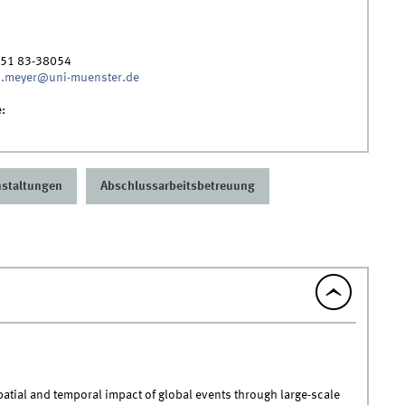
251 83-38054
n.meyer@uni-muenster.de
e:
nstaltungen
Abschlussarbeitsbetreuung
patial and temporal impact of global events through large-scale