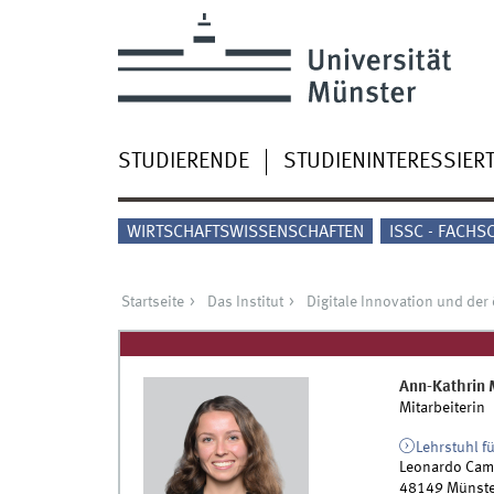
STUDIERENDE
STUDIENINTERESSIER
WIRTSCHAFTSWISSENSCHAFTEN
ISSC - FACHS
Startseite
Das Institut
Digitale Innovation und der 
Ann-Kathrin
Mitarbeiterin
Lehrstuhl f
Leonardo Cam
48149
Münste