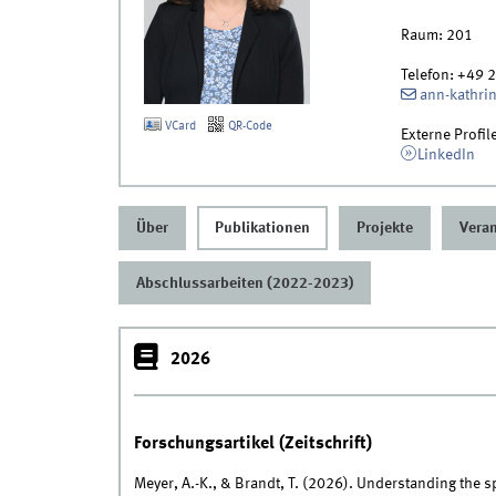
Raum:
201
Telefon:
+49 
ann-kathri
VCard
QR-Code
Externe Profil
LinkedIn
Über
Publikationen
Projekte
Vera
Abschlussarbeiten (2022-2023)
2026
Forschungsartikel (Zeitschrift)
Meyer, A.-K., & Brandt, T. (2026). Understanding the s