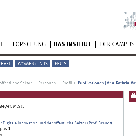
TE
FORSCHUNG
DAS INSTITUT
DER CAMPUS
CHAFT
WOMEN+ IN IS
ERCIS
öffentliche Sektor
Personen
Profil
Publikationen | Ann-Kathrin Me
Meyer
,
M.Sc.
ür Digitale Innovation und der öffentliche Sektor (Prof. Brandt)
pus 3
r