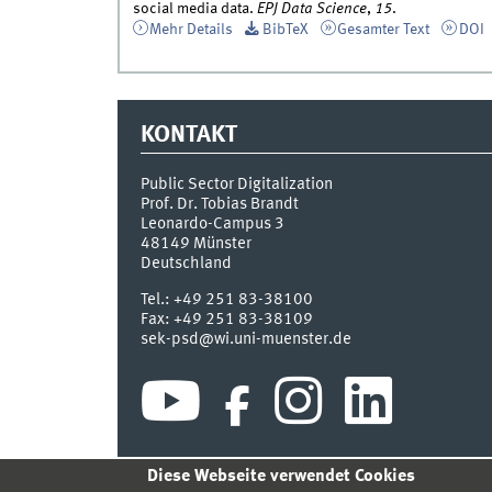
social media data.
EPJ Data Science
,
15
.
Mehr Details
BibTeX
Gesamter Text
DOI
KONTAKT
Public Sector Digitalization
Prof. Dr. Tobias Brandt
Leonardo-Campus 3
48149
Münster
Deutschland
Tel.:
+49 251 83-38100
Fax:
+49 251 83-38109
sek-psd@wi.uni-muenster.de
Diese Webseite verwendet Cookies
INDEX
SITEMAP
KONTAKT
ANMELDEN
IMPR