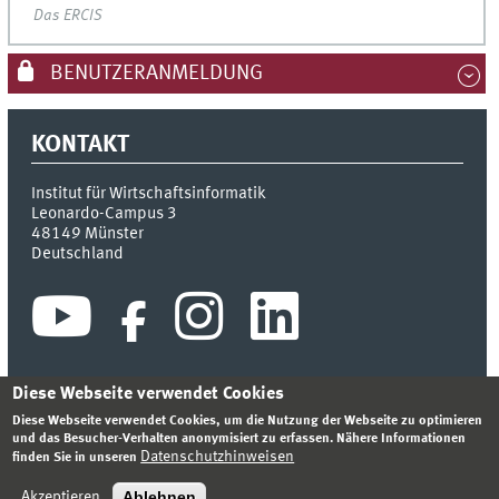
Das ERCIS
BENUTZERANMELDUNG
KONTAKT
Institut für Wirtschaftsinformatik
Leonardo-Campus 3
48149
Münster
Deutschland
Diese Webseite verwendet Cookies
Diese Webseite verwendet Cookies, um die Nutzung der Webseite zu optimieren
INDEX
SITEMAP
KONTAKT
ANMELDEN
IMPRESSUM
und das Besucher-Verhalten anonymisiert zu erfassen. Nähere Informationen
DATENSCHUTZHINWEIS
Datenschutzhinweisen
finden Sie in unseren
© 2026 INSTITUT FÜR WIRTSCHAFTSINFORMATIK
Ablehnen
Akzeptieren