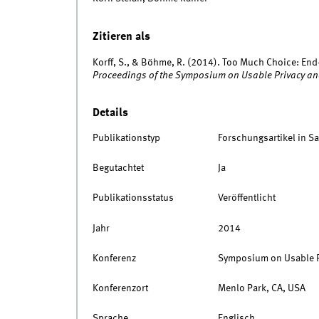
Zitieren als
Korff, S., & Böhme, R. (2014). Too Much Choice: End-
Proceedings of the Symposium on Usable Privacy an
Details
Publikationstyp
Forschungsartikel in 
Begutachtet
Ja
Publikationsstatus
Veröffentlicht
Jahr
2014
Konferenz
Symposium on Usable P
Konferenzort
Menlo Park, CA, USA
Sprache
Englisch