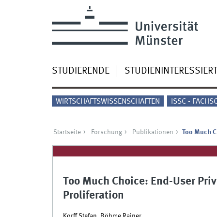
STUDIERENDE
STUDIENINTERESSIER
WIRTSCHAFTSWISSENSCHAFTEN
ISSC - FACHS
Startseite
Forschung
Publikationen
Too Much Ch
Too Much Choice: End-User Priva
Proliferation
Korff Stefan, Böhme Rainer