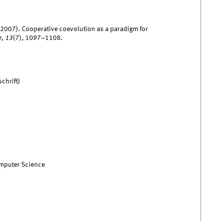
 (2007). Cooperative coevolution as a paradigm for
e
,
13
(7), 1097–1108.
chrift)
omputer Science