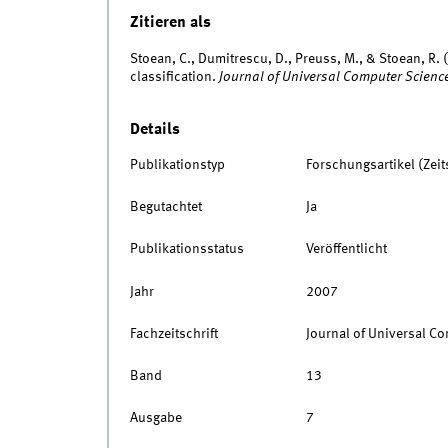
Zitieren als
Stoean, C., Dumitrescu, D., Preuss, M., & Stoean, R.
classification.
Journal of Universal Computer Scienc
Details
Publikationstyp
Forschungsartikel (Zeits
Begutachtet
Ja
Publikationsstatus
Veröffentlicht
Jahr
2007
Fachzeitschrift
Journal of Universal C
Band
13
Ausgabe
7