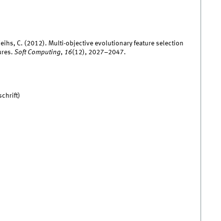
Weihs, C. (2012). Multi-objective evolutionary feature selection
ures.
Soft Computing
,
16
(12), 2027–2047.
chrift)