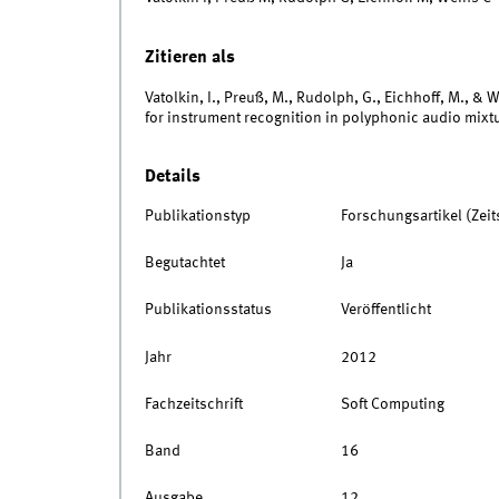
Zitieren als
Vatolkin, I., Preuß, M., Rudolph, G., Eichhoff, M., & 
for instrument recognition in polyphonic audio mixt
Details
Publikationstyp
Forschungsartikel (Zeits
Begutachtet
Ja
Publikationsstatus
Veröffentlicht
Jahr
2012
Fachzeitschrift
Soft Computing
Band
16
Ausgabe
12