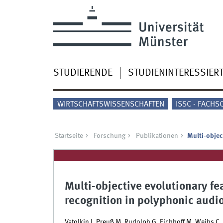
STUDIERENDE
STUDIENINTERESSIER
WIRTSCHAFTSWISSENSCHAFTEN
ISSC - FACHS
Startseite
Forschung
Publikationen
Multi-objec
Multi-objective evolutionary fe
recognition in polyphonic audi
Vatolkin I, Preuß M, Rudolph G, Eichhoff M, Weihs C