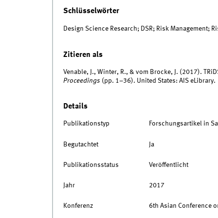
Schlüsselwörter
Design Science Research; DSR; Risk Management; Ri
Zitieren als
Venable, J., Winter, R., & vom Brocke, J. (2017). TRiDS
Proceedings
(pp. 1–36). United States: AIS eLibrary.
Details
Publikationstyp
Forschungsartikel in 
Begutachtet
Ja
Publikationsstatus
Veröffentlicht
Jahr
2017
Konferenz
6th Asian Conference o