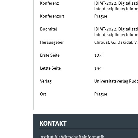
Konferenz
IDIMT-2022: Digitaliza
Interdisciplinary Info
Konferenzort
Prague
Buchtitel
IDIMT-2022: Digitaliza
Interdisciplinary Info
Herausgeber
Chroust, G.; Oškrdal, V.
Erste Seite
137
Letzte Seite
144
Verlag
Universitätsverlag Rudo
Ort
Prague
KONTAKT
Institut für Wirtschaftsinformatik