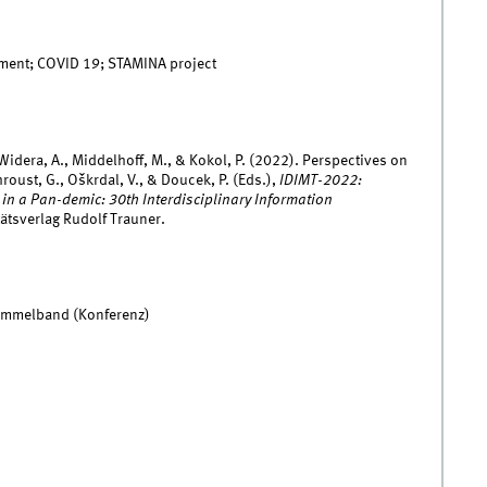
ment; COVID 19; STAMINA project
 Widera, A., Middelhoff, M., & Kokol, P. (2022). Perspectives on
ust, G., Oškrdal, V., & Doucek, P. (Eds.),
IDIMT-2022:
in a Pan-demic: 30th Interdisciplinary Information
ätsverlag Rudolf Trauner.
Sammelband (Konferenz)