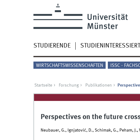
STUDIERENDE
STUDIENINTERESSIER
WIRTSCHAFTSWISSENSCHAFTEN
ISSC - FACHS
Startseite
Forschung
Publikationen
Perspectiv
Perspectives on the future cr
Neubauer, G., Ignjatović, D., Schimak, G., Peham, J., 