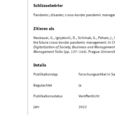
Schlüsselwörter
Pandemic; disaster; cross-border pandemic manage
Zitieren als
Neubauer, G., Ignjatović, D., Schimak, G., Peham, J.,
the future cross-border pandemic management. In Chro
Digitalization of Society, Business and Management 
Management Talks
(pp. 137–144). Prague: Universit
Details
Publikationstyp
Forschungsartikel in 
Begutachtet
Ja
Publikationsstatus
Veröffentlicht
Jahr
2022