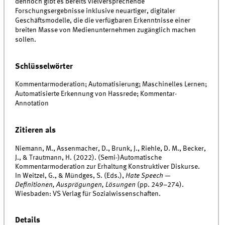
dennoch gibt es bereits vielversprechende
Forschungsergebnisse inklusive neuartiger, digitaler
Geschäftsmodelle, die die verfügbaren Erkenntnisse einer
breiten Masse von Medienunternehmen zugänglich machen
sollen.
Schlüsselwörter
Kommentarmoderation; Automatisierung; Maschinelles Lernen;
Automatisierte Erkennung von Hassrede; Kommentar-
Annotation
Zitieren als
Niemann, M., Assenmacher, D., Brunk, J., Riehle, D. M., Becker,
J., & Trautmann, H. (2022). (Semi-)Automatische
Kommentarmoderation zur Erhaltung Konstruktiver Diskurse.
In Weitzel, G., & Mündges, S. (Eds.),
Hate Speech —
Definitionen, Ausprägungen, Lösungen
(pp. 249–274).
Wiesbaden: VS Verlag für Sozialwissenschaften.
Details