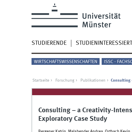
STUDIERENDE
STUDIENINTERESSIER
WIRTSCHAFTSWISSENSCHAFTEN
ISSC - FACHS
Startseite
Forschung
Publikationen
Consulting 
Consulting – a Creativity-Inten
Exploratory Case Study
Bergener Katrin, Malsbender Andrea, Ortbach Kevin,