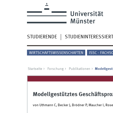
STUDIERENDE
STUDIENINTERESSIER
WIRTSCHAFTSWISSENSCHAFTEN
ISSC - FACHS
Startseite
Forschung
Publikationen
Modellgest
Modellgestütztes Geschäftsp
von Uthmann C, Becker J, Brödner P, Maucher I, Ro