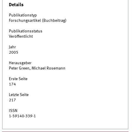
Details
Publikationstyp
Forschungsartikel (Buchbeitrag)
Publikationsstatus
Veröffentlicht
Jahr
2005
Herausgeber
Peter Green, Michael Rosemann
Erste Seite
174
Letzte Seite
217
ISSN
1-59140-339-1