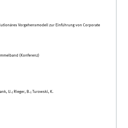
evolutionäres Vorgehensmodell zur Einführung von Corporate
Sammelband (Konferenz)
rank, U.; Rieger, B.; Turowski, K.