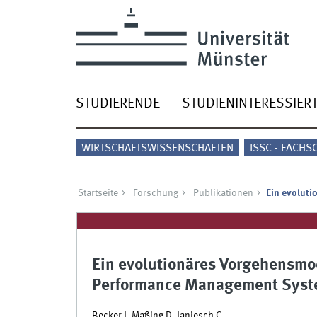
STUDIERENDE
STUDIENINTERESSIER
WIRTSCHAFTSWISSENSCHAFTEN
ISSC - FACHS
Startseite
Forschung
Publikationen
Ein evolut
Ein evolutionäres Vorgehensmod
Performance Management Sys
Becker J, Maßing D, Janiesch C