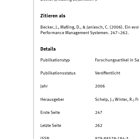
Zitieren als
Becker, J., Maßing, D., & Janiesch, C. (2006). Ein 
Performance Management Systemen. 247–262.
Details
Publikationstyp
Forschungsartikel in 
Publikationsstatus
Veröffentlicht
Jahr
2006
Herausgeber
Schelp, J.; Winter, R.; F
Erste Seite
247
Letzte Seite
262
ISSN
978-88579-184-3