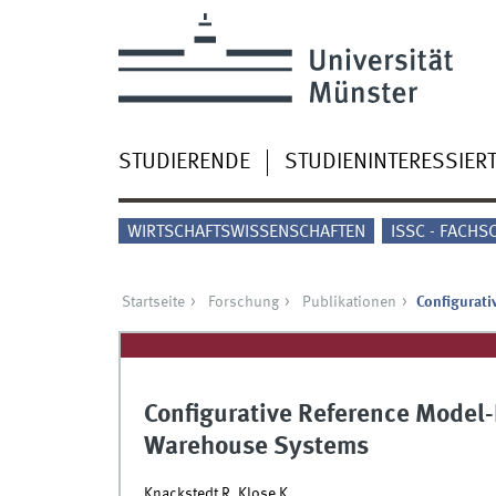
STUDIERENDE
STUDIENINTERESSIER
WIRTSCHAFTSWISSENSCHAFTEN
ISSC - FACHS
Startseite
Forschung
Publikationen
Configurat
Configurative Reference Model
Warehouse Systems
Knackstedt R, Klose K